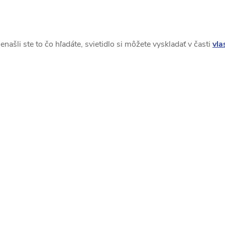
t
t
O
o
v
o
enašli ste to čo hľadáte, svietidlo si môžete vyskladať v časti
vla
v
v
á
d
a
c
e
p