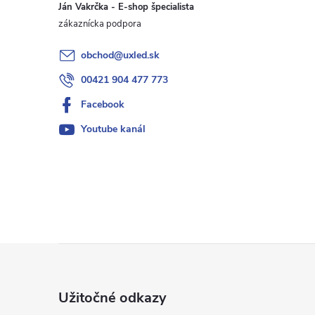
Ján Vakrčka - E-shop špecialista
obchod
@
uxled.sk
00421 904 477 773
Facebook
Youtube kanál
i
Z
á
Užitočné odkazy