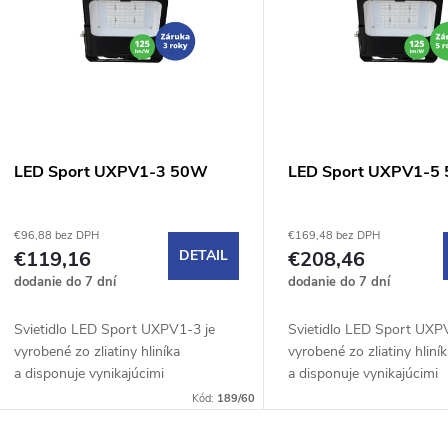
n
p
e
s
p
p
LED Sport UXPV1-3 50W
LED Sport UXPV1-5
r
r
€96,88 bez DPH
€169,48 bez DPH
o
€119,16
DETAIL
€208,46
o
dodanie do 7 dní
dodanie do 7 dní
d
d
Svietidlo LED Sport UXPV1-3 je
Svietidlo LED Sport UXP
u
vyrobené zo zliatiny hliníka
vyrobené zo zliatiny hliní
u
a disponuje vynikajúcimi
a disponuje vynikajúcimi
k
vlastnosťami pre použite do
vlastnosťami pre použite
Kód:
189/60
k
vnútorného ako aj do vonkajšieho
vnútorného ako aj do von
prostredia. Farba...
prostredia. Farba...