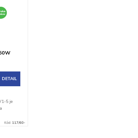
 50W
DETAIL
V1-5 je
ka
 do
Kód:
117/60-
kajšieho