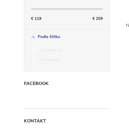
€
119
€
209
N
l
Podľa štítku
Na sklade
0
Novinka
0
FACEBOOK
i
KONTAKT
r