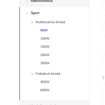
Administratíva
n
Šport
ý
Multifunkčné ihriská
p
50W
a
100W
150W
n
200W
e
300W
l
Futbalové ihriská
2
450W
600W