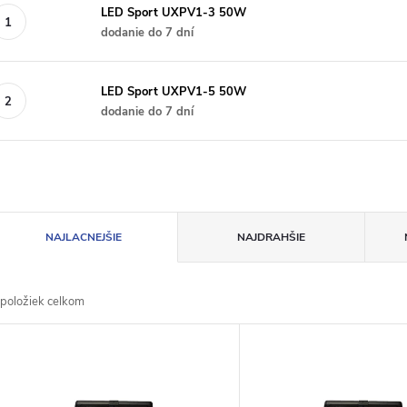
LED Sport UXPV1-3 50W
dodanie do 7 dní
LED Sport UXPV1-5 50W
dodanie do 7 dní
R
NAJLACNEJŠIE
NAJDRAHŠIE
a
položiek celkom
d
V
e
ý