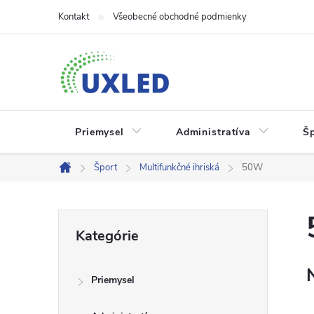
Prejsť
Kontakt
Všeobecné obchodné podmienky
na
obsah
Priemysel
Administratíva
Š
Šport
Multifunkčné ihriská
50W
Domov
B
Preskočiť
Kategórie
kategórie
o
Priemysel
č