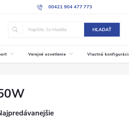
00421 904 477 773
HĽADAŤ
port
Verejné osvetlenie
Vlastná konfiguráci
50W
Najpredávanejšie