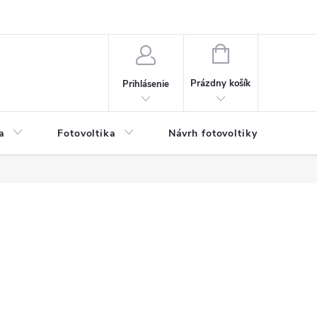
NÁKUPNÝ
KOŠÍK
Prázdny košík
Prihlásenie
a
Fotovoltika
Návrh fotovoltiky
Svet