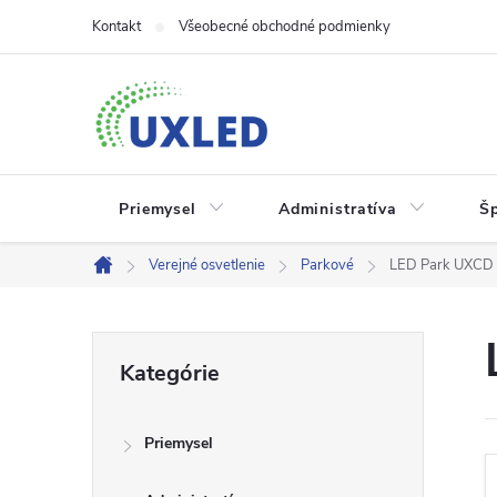
Prejsť
Kontakt
Všeobecné obchodné podmienky
na
obsah
Priemysel
Administratíva
Š
Verejné osvetlenie
Parkové
LED Park UXCD
Domov
B
Preskočiť
Kategórie
kategórie
o
Priemysel
č