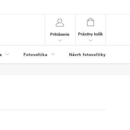
NÁKUPNÝ
KOŠÍK
Prázdny košík
Prihlásenie
a
Fotovoltika
Návrh fotovoltiky
Svet