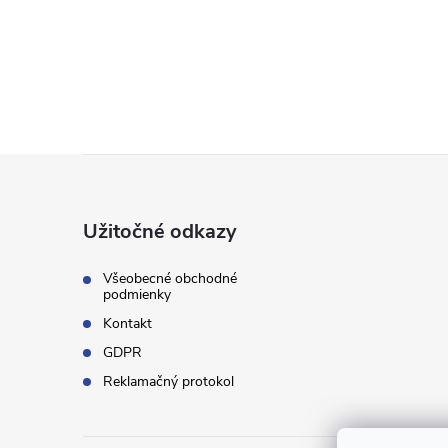
l
Z
á
Užitočné odkazy
p
Všeobecné obchodné
podmienky
i
ä
Kontakt
GDPR
t
Reklamačný protokol
i
r