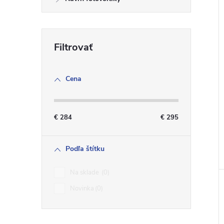
Cena
€
284
€
295
Podľa štítku
Na sklade
0
Novinka
0