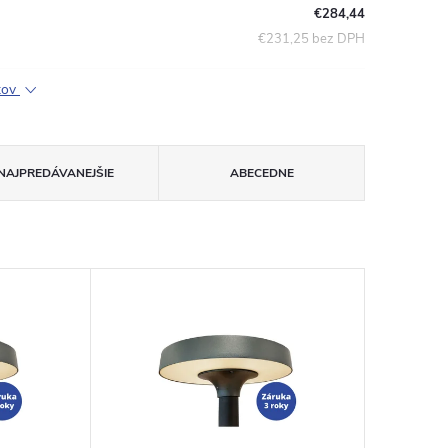
€284,44
€231,25 bez DPH
ktov
NAJPREDÁVANEJŠIE
ABECEDNE