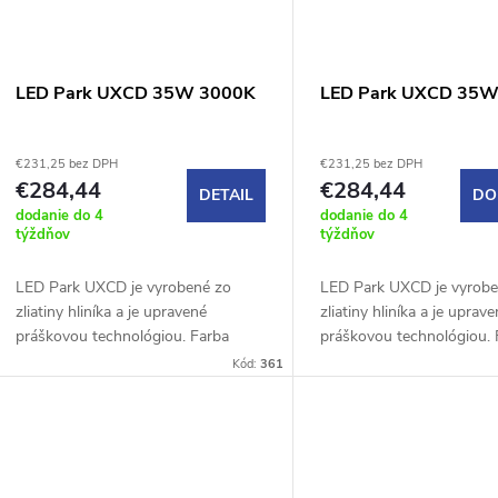
e
s
p
p
LED Park UXCD 35W 3000K
LED Park UXCD 35W
r
r
€231,25 bez DPH
€231,25 bez DPH
o
€284,44
€284,44
DETAIL
DO
o
dodanie do 4
dodanie do 4
d
týždňov
týždňov
d
u
LED Park UXCD je vyrobené zo
LED Park UXCD je vyrobe
u
zliatiny hliníka a je upravené
zliatiny hliníka a je uprav
práškovou technológiou. Farba
práškovou technológiou. 
k
svietidla je RAL 7016. Disponuje
svietidla je RAL 7016. Di
k
Kód:
361
vynikajúcimi vlastnosťami pre
vynikajúcimi vlastnosťami
t
použite...
použite...
t
o
o