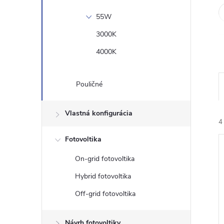
55W
3000K
4000K
Pouličné
Vlastná konfigurácia
4
Fotovoltika
On-grid fotovoltika
Hybrid fotovoltika
Off-grid fotovoltika
i
i
Návrh fotovoltiky