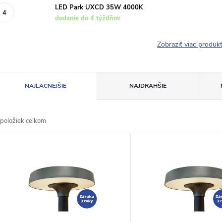
LED Park UXCD 35W 4000K
dodanie do 4 týždňov
Zobraziť viac produ
R
NAJLACNEJŠIE
NAJDRAHŠIE
a
položiek celkom
d
V
e
ý
n
p