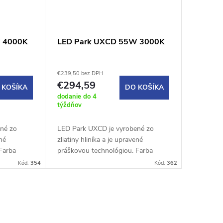
 4000K
LED Park UXCD 55W 3000K
€239,50 bez DPH
€294,59
 KOŠÍKA
DO KOŠÍKA
dodanie do 4
týždňov
né zo
LED Park UXCD je vyrobené zo
ené
zliatiny hliníka a je upravené
Farba
práškovou technológiou. Farba
sponuje
svietidla je RAL 7016. Disponuje
Kód:
354
Kód:
362
 pre
vynikajúcimi vlastnosťami pre
použite...