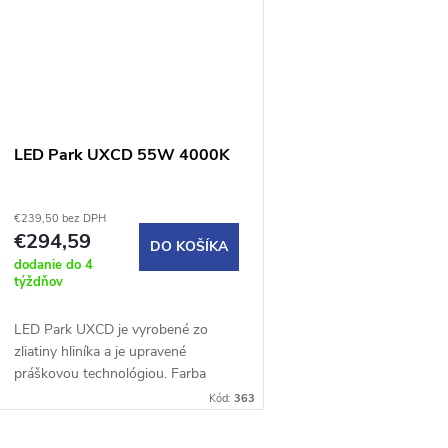
v
v
LED Park UXCD 55W 4000K
€239,50 bez DPH
€294,59
DO KOŠÍKA
dodanie do 4
týždňov
LED Park UXCD je vyrobené zo
zliatiny hliníka a je upravené
práškovou technológiou. Farba
svietidla je RAL 7016. Disponuje
Kód:
363
vynikajúcimi vlastnosťami pre
použite...