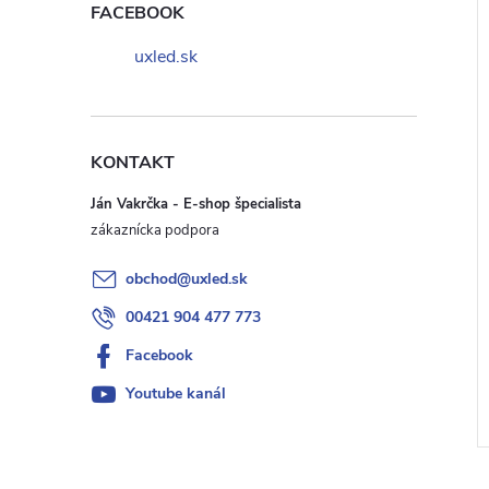
FACEBOOK
uxled.sk
KONTAKT
Ján Vakrčka - E-shop špecialista
obchod
@
uxled.sk
00421 904 477 773
Facebook
Youtube kanál