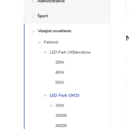
Administratíva
n
Šport
ý
p
Verejné osvetlenie
Parkové
a
LED Park UXBarcelona
n
28W
40W
e
55W
l
LED Park UXCD
35W
3000K
4000K