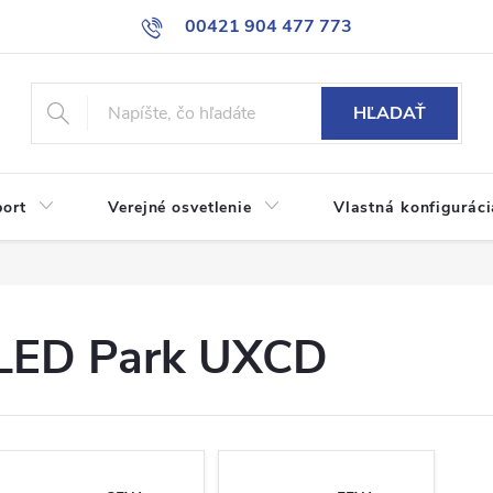
00421 904 477 773
HĽADAŤ
port
Verejné osvetlenie
Vlastná konfiguráci
LED Park UXCD