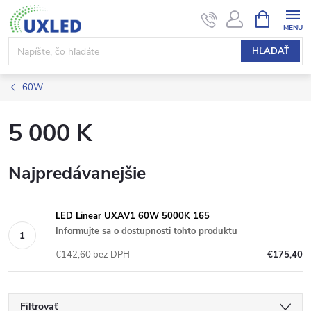
Prejsť
NÁKUPN
KOŠÍK
na
obsah
HĽADAŤ
60W
5 000 K
Najpredávanejšie
LED Linear UXAV1 60W 5000K 165
Informujte sa o dostupnosti tohto produktu
€142,60 bez DPH
€175,40
Filtrovať