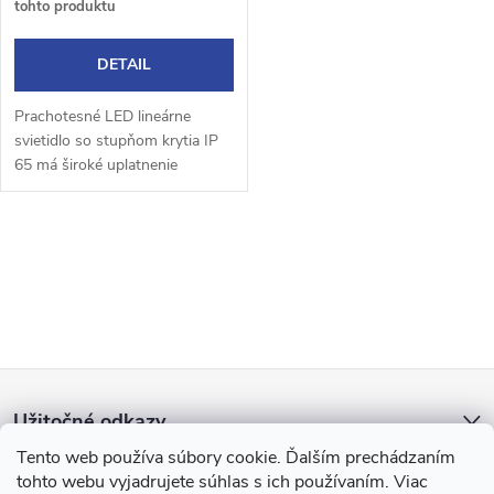
o
tohto produktu
o
d
DETAIL
d
u
Prachotesné LED lineárne
svietidlo so stupňom krytia IP
u
65 má široké uplatnenie
k
a možnosti použitia v rôznych
k
výkonových variantov.
t
Najčastejšie použitie je...
O
t
o
v
o
l
v
v
Z
á
Užitočné odkazy
d
á
Tento web používa súbory cookie. Ďalším prechádzaním
a
tohto webu vyjadrujete súhlas s ich používaním. Viac