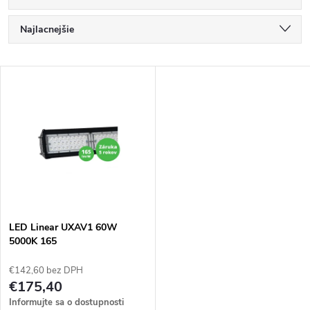
R
Najlacnejšie
a
Najdrahšie
V
Najpredávanejšie
d
ý
Abecedne
e
p
n
i
i
s
e
LED Linear UXAV1 60W
5000K 165
p
p
€142,60 bez DPH
r
€175,40
r
Informujte sa o dostupnosti