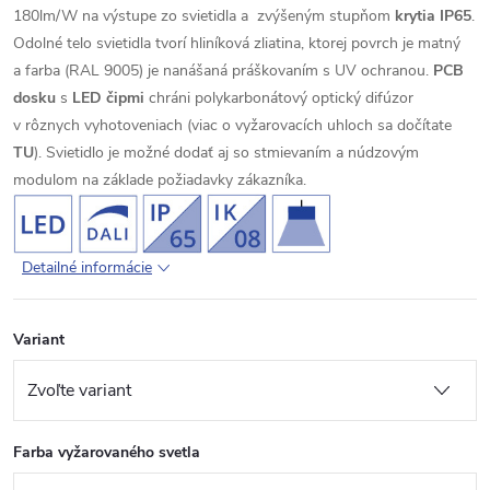
180lm/W na výstupe zo svietidla a zvýšeným stupňom
krytia IP65
.
Odolné telo svietidla tvorí hliníková zliatina, ktorej povrch je matný
a farba (RAL 9005) je nanášaná práškovaním s UV ochranou.
PCB
dosku
s
LED
čipmi
chráni polykarbonátový optický difúzor
v rôznych vyhotoveniach (viac o vyžarovacích uhloch sa dočítate
TU
). Svietidlo je možné dodať aj so stmievaním a núdzovým
modulom na základe požiadavky zákazníka.
Detailné informácie
Variant
Farba vyžarovaného svetla