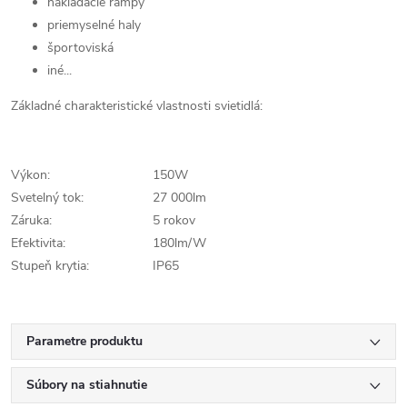
nakladacie rampy
priemyselné haly
športoviská
iné...
Základné charakteristické vlastnosti svietidlá:
Výkon:
150W
Svetelný tok:
27 000lm
Záruka:
5 rokov
Efektivita:
180lm/W
Stupeň krytia:
IP65
Parametre produktu
Súbory na stiahnutie