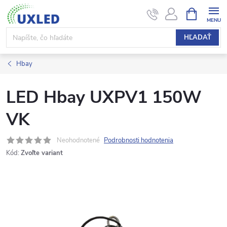
Prejsť
NÁKUPN
KOŠÍK
na
obsah
HĽADAŤ
Hbay
LED Hbay UXPV1 150W
VK
Neohodnotené
Podrobnosti hodnotenia
Kód:
Zvoľte variant