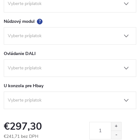
Núdzový modul
?
Ovládanie DALI
U konzola pre Hbay
€297,30
€241,71
bez DPH