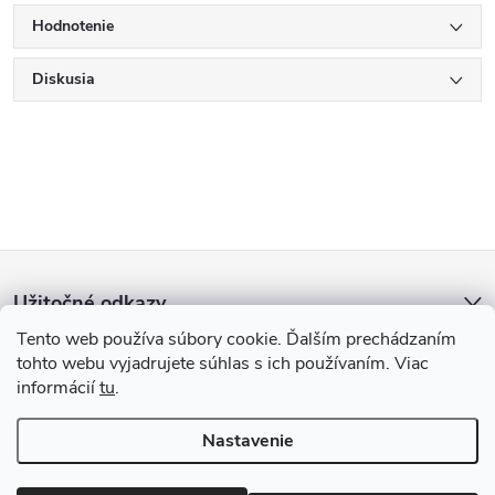
Hodnotenie
Diskusia
Z
Užitočné odkazy
á
Tento web používa súbory cookie. Ďalším prechádzaním
tohto webu vyjadrujete súhlas s ich používaním. Viac
p
informácií
tu
.
ä
Nastavenie
Copyright 2026
uxled.sk
. Všetky práva vyhradené.
Upraviť nastavenie